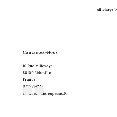
Affichage 1-
Contactez-Nous
10 Rue Millevoye
80100 Abbeville
France
0765814347
Facebook
Instagram
Contact@chticopeaux.fr