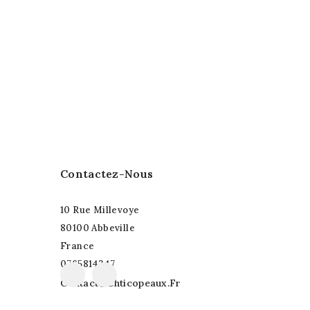
Contactez-Nous
10 Rue Millevoye
80100 Abbeville
France
0765814347
Facebook
Instagram
Contact@chticopeaux.fr