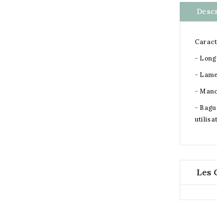
Descr
Caract
- Long
- Lame
- Manc
- Bagu
utilisa
Les 