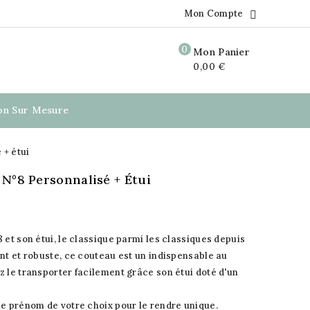
Mon Compte

0
Mon Panier
0,00 €
ion Sur Mesure
 + étui
N°8 Personnalisé + Étui
 et son étui, le classique parmi les classiques depuis
ent et robuste, ce couteau est un indispensable au
z le transporter facilement grâce son étui doté d'un
le prénom de votre choix pour le rendre unique.