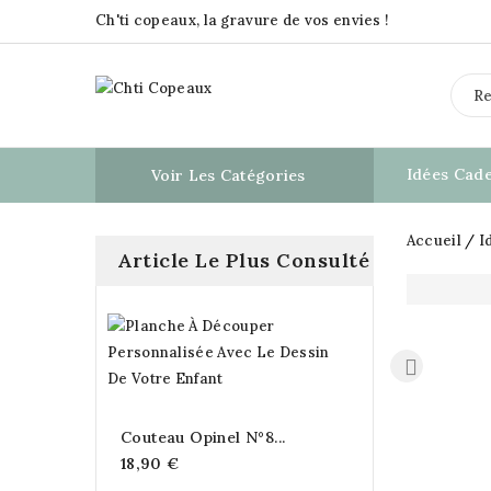
Ch'ti copeaux, la gravure de vos envies !
Idées Cad
Voir Les Catégories

Accueil
I
Article Le Plus Consulté
Planche
À
Découper...
24,90 €
Couteau Opinel N°8...
18,90 €