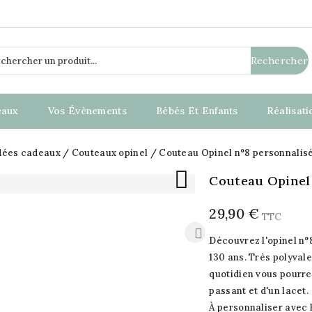
Rechercher
eaux
Vos Évènements
Bébés Et Enfants
Réalisat
dées cadeaux
Couteaux opinel
Couteau Opinel n°8 personnalisé

Couteau Opinel 
29,90 €
TTC
Découvrez l'opinel n°8
130 ans. Très polyval
quotidien vous pourre
passant et d'un lacet.
À personnaliser avec 