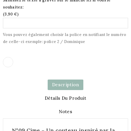
Saisissez le texte à graver sur le manche ici si vous le
souhaitez:
(
3,90 €
)
Vous pouvez également choisir la police en notifiant le numéro
de celle-ci exemple: police 2 / Dominique
Description
Détails Du Produit
Notes
N°09 Cime – Un couteau inspiré par la