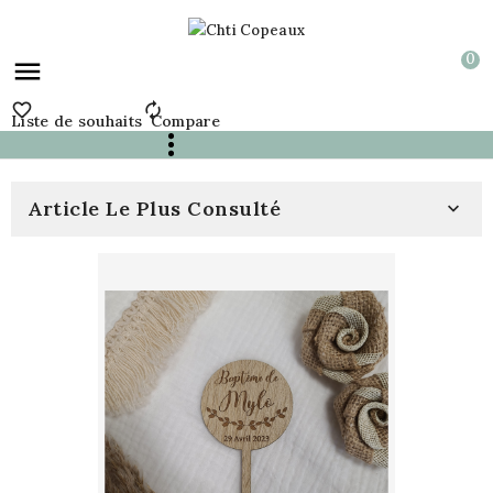
0



Liste de souhaits
Compare
Article Le Plus Consulté
