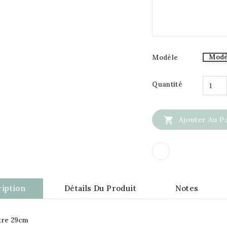
Modè
Modèle
Quantité

Ajouter Au P
iption
Détails Du Produit
Notes
tre 29cm