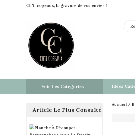
Ch'ti copeaux, la gravure de vos envies !
Idées Cad
Voir Les Catégories

Accueil
B
Article Le Plus Consulté
Planche
À